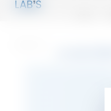
ACCUEIL
Q
Vous êtes ici :
Annuaire
La Londe (765
Avocats Construction, ELBEUF SUR SEINE (765
Avocats Immobilier, Copropriété, ELBEUF SUR 
Avocats Droit bancaire et financier, ELBEUF S
Avocats Droit boursier, ELBEUF SUR SEINE (765
Avocats Droit de la famille, ELBEUF SUR SEINE 
Avocats Droit de la presse, ELBEUF SUR SEINE 
Avocats Droit de la protection sociale, ELBEU
Avocats Droit de la publicité, ELBEUF SUR SEI