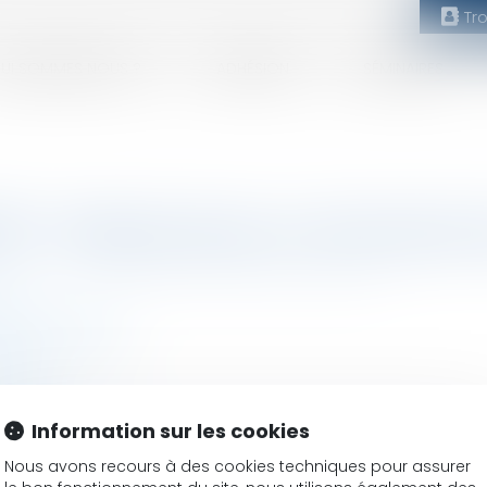
Tr
UI SOMMES NOUS ?
ADHÉSION
SÉMINAIRES
00) : Sélectionnez un domaine
00)
SEINE (76500)
UR SEINE (76500)
00)
(76500)
(76500)
Information sur les cookies
F SUR SEINE (76500)
NE (76500)
Nous avons recours à des cookies techniques pour assurer