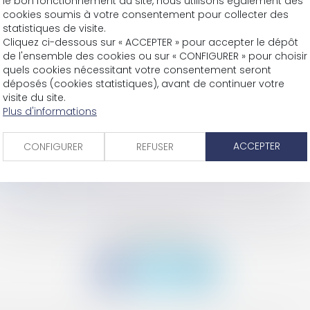
SUR SEINE (76500)
le bon fonctionnement du site, nous utilisons également des
cookies soumis à votre consentement pour collecter des
6500)
statistiques de visite.
6500)
Cliquez ci-dessous sur « ACCEPTER » pour accepter le dépôt
 SEINE (76500)
de l'ensemble des cookies ou sur « CONFIGURER » pour choisir
E (76500)
quels cookies nécessitant votre consentement seront
00)
déposés (cookies statistiques), avant de continuer votre
)
visite du site.
 en difficultés, ELBEUF SUR SEINE (76500)
Plus d'informations
76500)
E (76500)
ACCEPTER
CONFIGURER
REFUSER
E (76500)
(76500)
UF SUR SEINE (76500)
SUIVEZ-NOUS