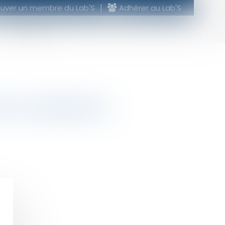
ouver un membre du Lab'S
Adhérer au Lab'S
CONTACT
 de compétence