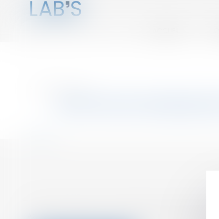
ACCUEIL
Q
Vous êtes ici :
Annuaire
Paris 14e Arrondissem
Retour
Accueil
Qui sommes nous ?
Adhésion
Séminaires
Espace