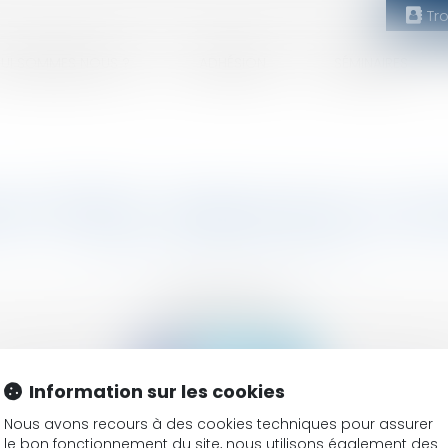
Tr
UI SOMMES NOUS ?
ADHÉSION
SÉMINAIRES
ent (75014) : Sélectionnez un
SUIVEZ-NOUS
Information sur les cookies
Nous avons recours à des cookies techniques pour assurer
 réservé
Mentions légales
CGV
Plan du site
Annuaire
Articles
le bon fonctionnement du site, nous utilisons également des