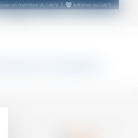
ouver un membre du Lab'S
Adhérer au Lab'S
CONTACT
 domaine de compétence