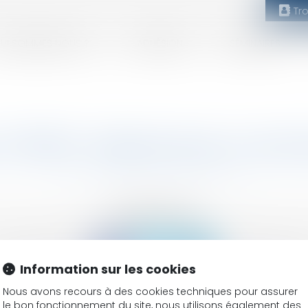
Tr
UI SOMMES NOUS ?
ADHÉSION
SÉMINAIRES
 (75015) : Sélectionnez un d
SUIVEZ-NOUS
Information sur les cookies
Nous avons recours à des cookies techniques pour assurer
 réservé
Mentions légales
CGV
Plan du site
Annuaire
Articles
le bon fonctionnement du site, nous utilisons également des