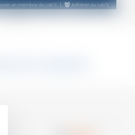
ouver un membre du Lab'S
Adhérer au Lab'S
CONTACT
omaine de compétence