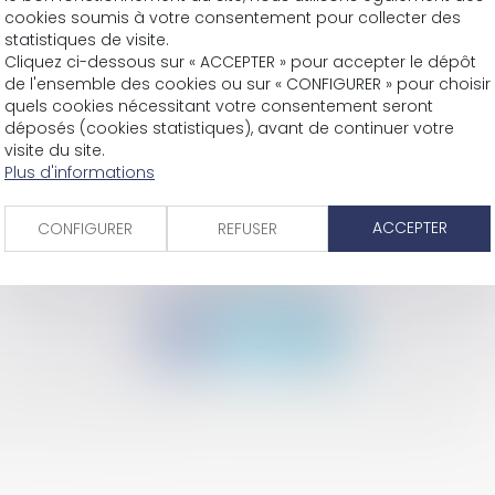
00)
cookies soumis à votre consentement pour collecter des
(31000)
statistiques de visite.
s en difficultés, TOULOUSE (31000)
Cliquez ci-dessous sur « ACCEPTER » pour accepter le dépôt
ULOUSE (31000)
de l'ensemble des cookies ou sur « CONFIGURER » pour choisir
000)
quels cookies nécessitant votre consentement seront
déposés (cookies statistiques), avant de continuer votre
0)
visite du site.
0)
Plus d'informations
ULOUSE (31000)
ACCEPTER
CONFIGURER
REFUSER
SUIVEZ-NOUS
 réservé
Mentions légales
CGV
Plan du site
Annuaire
Articles