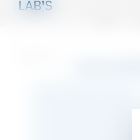
ACCUEIL
Q
Vous êtes ici :
Annuaire
Toulouse (310
Avocats Droit bancaire et financier, TOULOU
Avocats Droit boursier, TOULOUSE (31000)
Avocats Droit de la famille, TOULOUSE (31000
Avocats Droit de la publicité, TOULOUSE (310
Avocats Droit de l'informatique et des tél
Avocats Droit des brevets, TOULOUSE (31000)
Avocats Droit des dessins et modèles, TOUL
Avocats Droit des marques, TOULOUSE (3100