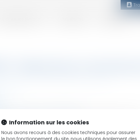
Tr
UI SOMMES NOUS ?
ADHÉSION
SÉMINAIRES
00) : Sélectionnez un domaine
SE (31000)
)
00)
écommunications, TOULOUSE (31000)
Information sur les cookies
OUSE (31000)
Nous avons recours à des cookies techniques pour assurer
0)
le bon fonctionnement du site, nous utilisons également des