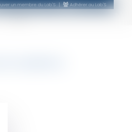
ouver un membre du Lab'S
Adhérer au Lab'S
CONTACT
 de compétence