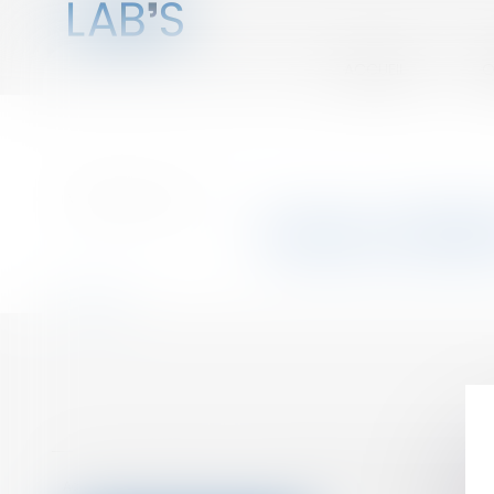
ACCUEIL
Q
Vous êtes ici :
Annuaire
Valence (2600
Retour
Accueil
Qui sommes nous ?
Adhésion
Séminaires
Espace