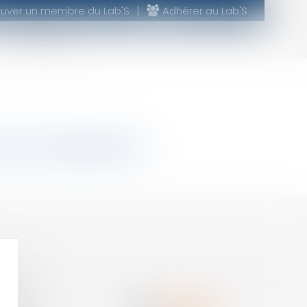
ouver un membre du Lab'S
Adhérer au Lab'S
CONTACT
 de compétence