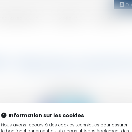
Tr
UI SOMMES NOUS ?
ADHÉSION
SÉMINAIRES
0) : Sélectionnez un domaine
SUIVEZ-NOUS
Information sur les cookies
Nous avons recours à des cookies techniques pour assurer
 réservé
Mentions légales
CGV
Plan du site
Annuaire
Articles
le bon fonctionnement du site, nous utilisons également des