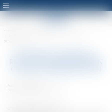
Ouvrir
le
menu
Vous êtes ici :
Accueil
Actualités
27/06/2016 A BORDEAUX : RDV POUR NOTRE PROCHAIN CONSEIL
D'ADMINISTRATION
27/06/2016 A BORDEAUX :
RDV POUR NOTRE PROCHAIN
CONSEIL D'ADMINISTRATION
Publié le :
06/06/2016
Date de l'événement : 27/06/2016
Chers adhérents, Chers Amis,