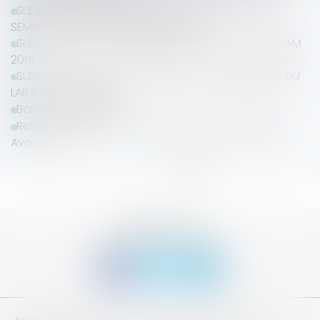
SLIDE DISCOURS DE ME THIERRY WICKERS - 7ème
SEMINAIRE DU LAB'S AMSTERDAM 2015
SLIDE DISCOURS DE ME BERNARD LAMON - AMSTERDAM
2015
SLIDE DISCOURS D'OUVERTURE DU 7ème SEMINAIRE DU
LAB'S A AMSTERDAM
Bonne année 2015
Retrouvez le Lab's à la convention nationale des
Avocats
<<
<
1
2
3
4
5
6
>
>>
SUIVEZ-NOUS
Accueil
Qui sommes nous ?
Adhésion
Séminaires