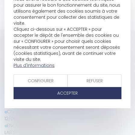
pour assurer le bon fonctionnement du site, nous
utilisons également des cookies soumis à votre
consentement pour collecter des statistiques de
visite.
Cliquez ci-dessous sur « ACCEPTER » pour
accepter le dépôt de l'ensemble des cookies ou
Historique
sur « CONFIGURER » pour choisir quels cookies
nécessitant votre consentement seront déposés
(cookies statistiques), avant de continuer votre
"Comment optimiser la relation client et la
visite du site.
communication de l’avocat ?" C'est le prochain
Plus d'informations
atelier du Lab's le 29 septembre ! Inscrivez-vous dès
maintenant !
CONFIGURER
REFUSER
Le mot du nouveau président du LAB'S : Maître
Nicolas DALMAYRAC - 2017-2020
ACCEPTER
27/06/2016 A BORDEAUX : RDV POUR NOTRE
PROCHAIN CONSEIL D'ADMINISTRATION
Changement de lieu pour l'atelier formation du
12/06/2015
ENQUETE SATISFACTION 7ème SEMINAIRE ANNUEL DU
LAB'S - AMSTERDAM 2015