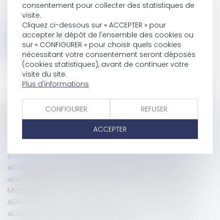
consentement pour collecter des statistiques de
visite.
Cliquez ci-dessous sur « ACCEPTER » pour
accepter le dépôt de l'ensemble des cookies ou
Téléchargez le programme ICI
sur « CONFIGURER » pour choisir quels cookies
nécessitant votre consentement seront déposés
(cookies statistiques), avant de continuer votre
visite du site.
Plus d'informations
CONFIGURER
REFUSER
Historique
ACCEPTER
Séminaire annuel du LAB'S - 26 au 28 mars 2026 à
Biarritz
SAVE THE DATE | Séminaire LAB'S 2026 - Biarritz
Séminaire annuel du LAB'S - 27 au 30 mars 2025 à
Marseille
SAVE THE DATE | Séminaire LAB'S 2025 - Marseille
SAVE THE DATE | Séminaire LAB'S 2024 - Barcelone