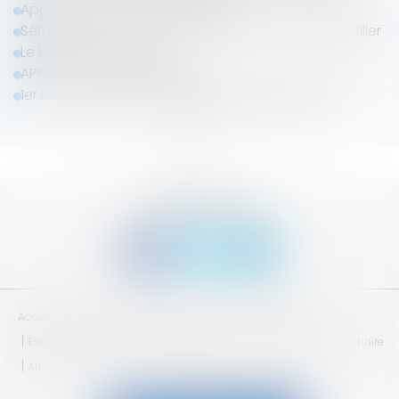
Appel de cotisation 2023/2024
Séminaire du Lab'S - les 8 et 9 juin 2023 à Montpellier
Le Lab's est de retour
APPEL DE COTISATION 2022
1er Lab's en Digital et assemblée générale 2021
<<
<
1
2
>
>>
SUIVEZ-NOUS
Accueil
Qui sommes nous ?
Adhésion
Séminaires
Espace réservé
Mentions légales
CGV
Plan du site
Annuaire
Articles