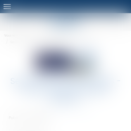
Ouvrir
le
menu
Vous êtes ici :
Accueil
Actualités-Focus
Séminaire annuel du LAB'S - 26 au 28 mars 2026 à Biarritz
Séminaire annuel du LAB'S -
26 au 28 mars 2026 à
Biarritz
Publié le :
05/02/2026