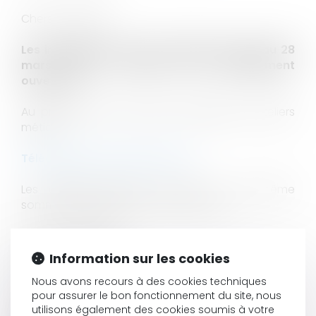
Chers confrères,
Les inscriptions à notre séminaire du 26 au 28
mars 2026 à Biarritz sont officiellement
ouvertes !
Au programme, rencontres, partages et ateliers
métier.
Téléchargez le programme ICI
Les équipes Septeo Avocats et moi-même
sommes impatients de vous retrouver.
Bien cordialement,
Information sur les cookies
Maître Jérôme BERTIN
Nous avons recours à des cookies techniques
Président du Lab'S
pour assurer le bon fonctionnement du site, nous
utilisons également des cookies soumis à votre