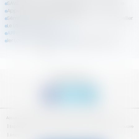
SAVE THE DATE | Séminaire LAB'S 2024 - Barcelone
Appel de cotisation 2023/2024
Séminaire du Lab'S - les 8 et 9 juin 2023 à Montpellier
Le Lab's est de retour
APPEL DE COTISATION 2022
1er Lab's en Digital et assemblée générale 2021
<<
<
1
2
3
4
5
6
>
>>
SUIVEZ-NOUS
Accueil
Qui sommes nous ?
Adhésion
Séminaires
Espace réservé
Mentions légales
CGV
Plan du site
Annuaire
Articles