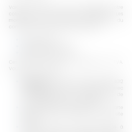
Voici venu le moment de vous acquitter de votre
cotisation 2022 à notre association. Les
montants sont inchangés, selon décision du
conseil d'administration du 29 juin 2022 :
1 associé : 130 €
2 à 5 associés : 260 €
6 associés et plus : 390 €
Ces sommes ne sont pas soumises à la TVA.
Vous pouvez les régler :
En priorité
par virement IBAN : FR76 3000 4012
6500 0100 2889 493 - BIC : BNPA FRPP avec
en référence nom du cabinet, nom de
l’associé/des associés concerné(s) ;
Ou par paiement en ligne, avec la carte
bancaire de votre cabinet, sur notre site
internet ;
En dernier recours, par chèque libellé à