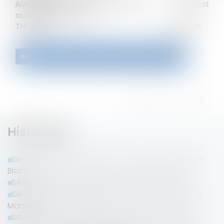
Avocat au barreau de Bordeaux Avocat
au barreau de Paris
Trésorier Président
Télécharger le bulletin d'adhésion 2022
Historique
Séminaire annuel du LAB'S - 26 au 28 mars 2026 à
Biarritz
SAVE THE DATE | Séminaire LAB'S 2026 - Biarritz
Séminaire annuel du LAB'S - 27 au 30 mars 2025 à
Marseille
SAVE THE DATE | Séminaire LAB'S 2025 - Marseille