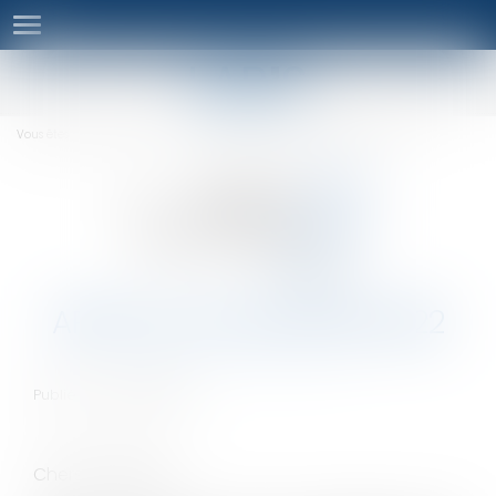
Ouvrir
le
menu
Vous êtes ici :
Séminaires
Actualités
APPEL DE COTISATION 2022
APPEL DE COTISATION 2022
Publié le :
20/09/2022
Chers confrères,