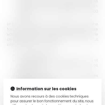
l'ordre du LAB'S et à envoyer à l'adresse
suivante : LAB'S c/o Me Pierre Louis Ducorps -
Ellipse, 10 rue Frantz Despagnet - 33000
Bordeaux ;
Le LAB’S vous adressera aussitôt par courriel une
facture acquittée. Votre adhésion manifeste
votre soutien à l’action du LAB’S sur le
développement des outils Secib. Mais elle vous
offre aussi divers avantages :
Statut Privilège Secib
Tarif préférentiel sur le Séminaire Annuel et
subventions pour la participation de vos
assistant(e)s
Remises spécifiques sur certaines
prestations Secib
Référencement amélioré de votre cabinet
Information sur les cookies
sur Internet
Information privilégiée sur les nouveautés et
Nous avons recours à des cookies techniques
pour assurer le bon fonctionnement du site, nous
évolutions de Neo