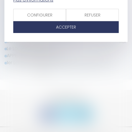
Séminaire annuel du LAB'S - 27 au 30 mars 2025 à
Marseille
CONFIGURER
REFUSER
SAVE THE DATE | Séminaire LAB'S 2025 - Marseille
SAVE THE DATE | Séminaire LAB'S 2024 - Barcelone
ACCEPTER
Appel de cotisation 2023/2024
Séminaire du Lab'S - les 8 et 9 juin 2023 à Montpellier
Le Lab's est de retour
APPEL DE COTISATION 2022
1er Lab's en Digital et assemblée générale 2021
<<
<
1
2
3
4
5
6
>
>>
SUIVEZ-NOUS