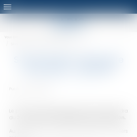
Ouvrir
le
menu
Vous êtes ici :
Séminaires
Actualités
SAVE THE DATE | Séminaire LAB'S 2025 - Marseille
SAVE THE DATE | Séminaire
LAB'S 2025 - Marseille
Publié le :
14/01/2025
Le prochain séminaire annuel du Lab'S se tiendra
du
27 au 30 mars à Marseille, au NH Collection.
Au programme, rencontres, partages et ateliers