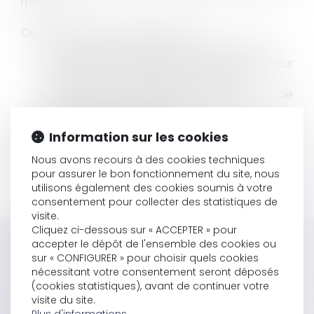
métier.
Ce sera l'occasion parfaite pour :
Échanger avec des experts et confrères
Découvrir les astuces et les innovations pour
optimiser vos pratiques quotidiennes.
Profiter de moments de détente et de
réseautage lors de soirées
Le programme complet de l'événement arrive
Information sur les cookies
bientôt, restez connectés !
Nous avons recours à des cookies techniques
pour assurer le bon fonctionnement du site, nous
utilisons également des cookies soumis à votre
consentement pour collecter des statistiques de
visite.
Cliquez ci-dessous sur « ACCEPTER » pour
Historique
accepter le dépôt de l'ensemble des cookies ou
sur « CONFIGURER » pour choisir quels cookies
nécessitant votre consentement seront déposés
Séminaire annuel du LAB'S - 26 au 28 mars 2026 à
(cookies statistiques), avant de continuer votre
Biarritz
visite du site.
SAVE THE DATE | Séminaire LAB'S 2026 - Biarritz
Plus d'informations