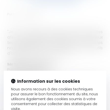
Publié le :
07/09/2017
"Je vous invite à réserver d'ores et déjà vos dates
afin de partager ensemble sur les enjeux
technologiques de notre profession, découvrir les
nouveautés SECIB et vous former aux outils
d'organisation de votre cabinet."
Me Nicolas DALMAYRAC,
Président du Lab'S
Cabinet Camille Avocats
Information sur les cookies
Réservations et informations sur
Nous avons recours à des cookies techniques
https://www.lab-s.fr/contact.htm
pour assurer le bon fonctionnement du site, nous
utilisons également des cookies soumis à votre
consentement pour collecter des statistiques de
visite.