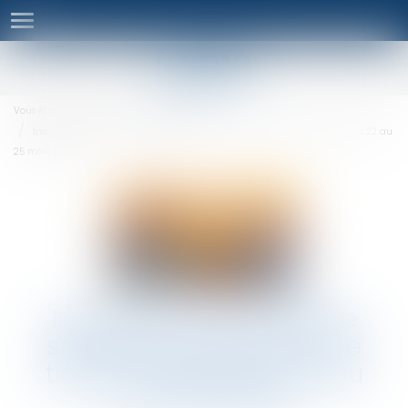
Ouvrir
le
menu
Vous êtes ici :
Séminaires
Séminaires
Inscrivez-vous au 10ème séminaire du Lab'S qui se tiendra à Madrid du 22 au
25 mars 2018
Inscrivez-vous au 10ème
séminaire du Lab'S qui se
tiendra à Madrid du 22 au
25 mars 2018