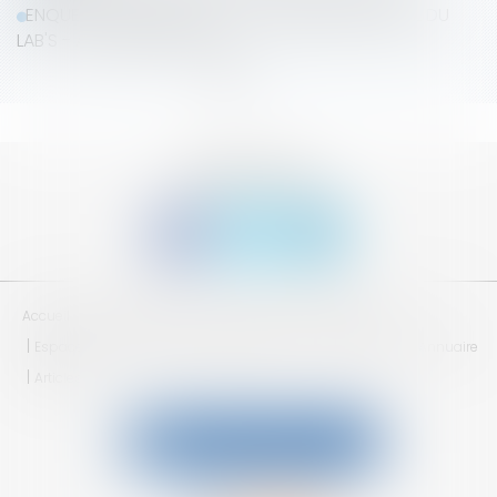
ENQUETE SATISFACTION 7ème SEMINAIRE ANNUEL DU
LAB'S - AMSTERDAM 2015
<<
<
1
2
3
4
>
>>
SUIVEZ-NOUS
Accueil
Qui sommes nous ?
Adhésion
Séminaires
Espace réservé
Mentions légales
CGV
Plan du site
Annuaire
Articles
Contactez-nous