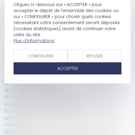
Cliquez ci-dessous sur « ACCEPTER » pour
accepter le dépôt de l'ensemble des cookies ou
Historique
sur « CONFIGURER » pour choisir quels cookies
nécessitant votre consentement seront déposés
(cookies statistiques), avant de continuer votre
Inscrivez-vous au 10ème séminaire du Lab'S qui se
visite du site.
Plus d'informations
tiendra à Madrid du 22 au 25 mars 2018
[SAVE THE DATE] Le 10ème séminaire du Lab'S se
tiendra à Madrid du 22 au 25 mars 2018
CONFIGURER
REFUSER
Présentation du 9ème séminaire annuel du LAB'S
ACCEPTER
Découvrez le programme du 9ème Séminaire
annuel du LAB'S
SEMINAIRE DU LAB'S 2017
RETOUR SUR LE 8EME SEMINAIRE ANNUEL DU LAB'S -
SEVILLE DU 21 AU 23 MARS 2016
SEMINAIRE DU LAB'S A SEVILLE : DECOUVREZ VOTRE
FUTUR LOGICIEL EN AVANT-PREMIERE
Séville 2016 - 8ème séminaire du LAB'S - (17 au 20
mars 2016)
Séminaire du LAB'S 2016 : destination validée !