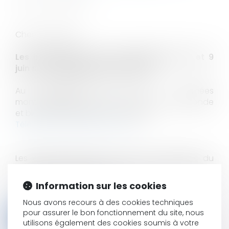
Chers confrères,
Les inscriptions à notre séminaire des 8 et 9
juin sont officiellement ouvertes !
Au programme de ces 2 journées
montpellieraines, plénière, formation, table ronde
et bien sûr partage et convivialité.
Téléchargez le programme ICI
Les équipes Septeo Avocats, les membres du
conseil d'administration et moi-même sommes
impatients de vous retrouver.
Information sur les cookies
Nous avons recours à des cookies techniques
pour assurer le bon fonctionnement du site, nous
Inscrivez-vous
utilisons également des cookies soumis à votre