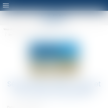
Ouvrir
le
menu
Vous êtes ici :
Séminaires
Séminaires
Séminaire du Lab'S - les 8 et 9 juin 2023 à Montpellier
Séminaire du Lab'S - les 8 et
9 juin 2023 à Montpellier
Publié le :
22/04/2023