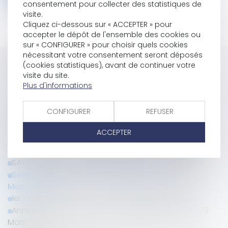
consentement pour collecter des statistiques de
visite.
Cliquez ci-dessous sur « ACCEPTER » pour
accepter le dépôt de l'ensemble des cookies ou
sur « CONFIGURER » pour choisir quels cookies
nécessitant votre consentement seront déposés
Historique
(cookies statistiques), avant de continuer votre
visite du site.
Plus d'informations
Séminaire annuel du LAB'S - 26 au 28 mars 2026 à
Biarritz
CONFIGURER
REFUSER
SAVE THE DATE | Séminaire LAB'S 2026 - Biarritz
Séminaire annuel du LAB'S - 27 au 30 mars 2025 à
ACCEPTER
Marseille
SAVE THE DATE | Séminaire LAB'S 2025 - Marseille
SAVE THE DATE | Séminaire LAB'S 2024 - Barcelone
Séminaire du Lab'S - les 8 et 9 juin 2023 à
Montpellier
1er Lab's en Digital et assemblée générale 2021
Annulation séminaire du Lab'S à Milan du 26 au 29
Mars 2020!