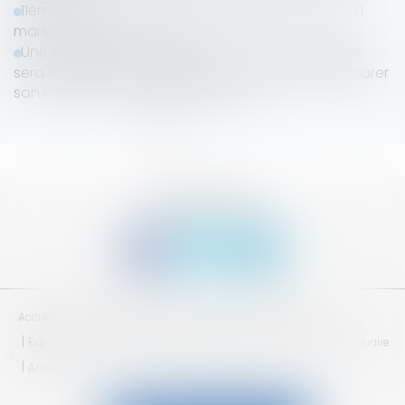
11ème séminaire du Lab'S | Montpellier du 28 au 31
mars 2019 | Inscrivez-vous !
Une thématique d'actualité et pas des moindres
sera abordée lors du séminaire... " Comment préparer
son cabinet à l’arrivée de la RGPD ? "
<<
<
1
2
3
4
>
>>
SUIVEZ-NOUS
Accueil
Qui sommes nous ?
Adhésion
Séminaires
Espace réservé
Mentions légales
CGV
Plan du site
Annuaire
Articles