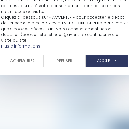
cookies soumis à votre consentement pour collecter des
statistiques de visite.
Cliquez ci-dessous sur « ACCEPTER » pour accepter le dépôt
de l'ensemble des cookies ou sur « CONFIGURER » pour choisir
quels cookies nécessitant votre consentement seront
déposés (cookies statistiques), avant de continuer votre
visite du site.
Plus d'informations
CONTACTER
MAÎTRE
STANLEY
CLAISSE
ACCEPTER
CONFIGURER
REFUSER
Message
Code de
vérification
En