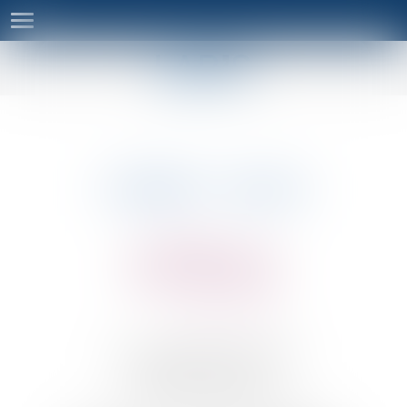
Ouvrir
le
menu
CABINET
:
SILEAS
12 cours Xavier Arnozan
33000 Bordeaux
BARREAU DE BORDEAUX