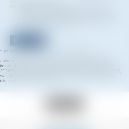
Utilisation des données
J'accepte que les informations saisies soient traitées
informatiquement par LAB'S et l'hébergeur du présent site
dans le cadre de ma demande et de la relation avec LAB'S
et/ou SILEAS qui peut en découler.
Envoyer
* Les champs suivis d'un astérisque sont obligatoires.
Conformément à la loi n°78-17 du 6 janvier 1978 modifiée relative à
l'informatique, aux fichiers et aux libertés, et au règlement européen
2016/679, dit Règlement Général sur la Protection des Données (RGPD),
vous disposez d'un droit d'accès, de rectification, de suppression des
informations qui vous concernent.
Retour
SUIVEZ-NOUS