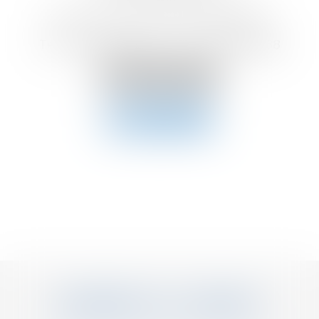
près la cour d'appel de BORDEAUX
Tél :
05.33.89.51.00
Fax :
05.56.81.12.88
Voir le site
Contact
MEMBRE DU CABINET