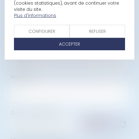
(cookies statistiques), avant de continuer votre
E-mail
visite du site.
Plus d'informations
Tél
CONFIGURER
REFUSER
ACCEPTER
Objet
Message
Code de vérification